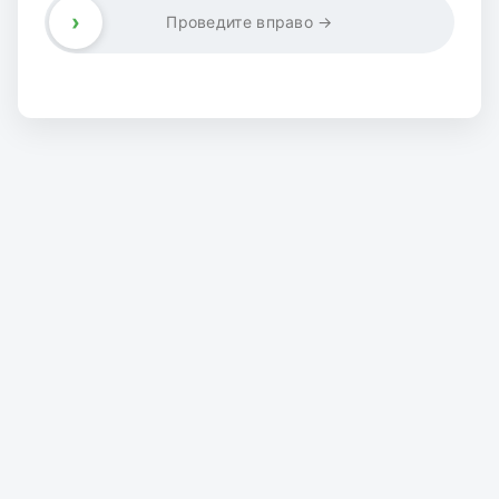
›
Проведите вправо →