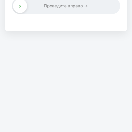
›
Проведите вправо →