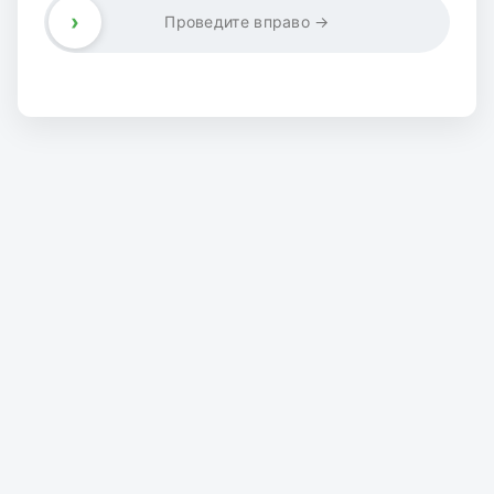
›
Проведите вправо →