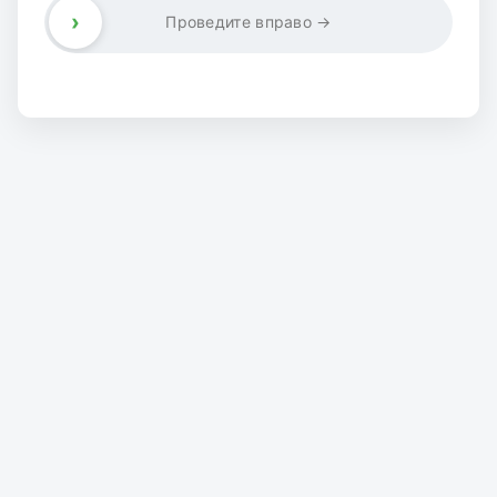
›
Проведите вправо →