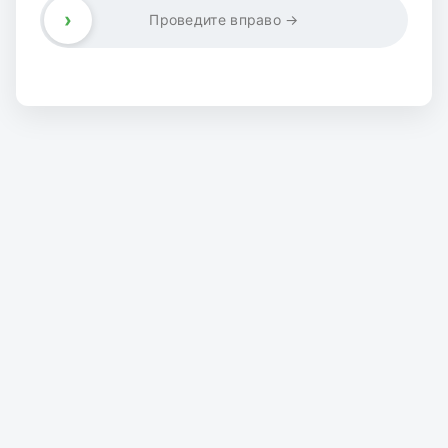
›
Проведите вправо →