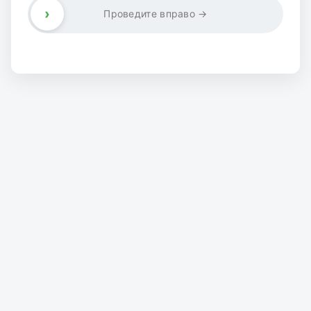
›
Проведите вправо →