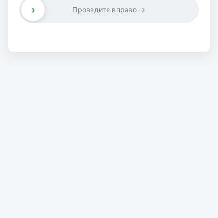
›
Проведите вправо →