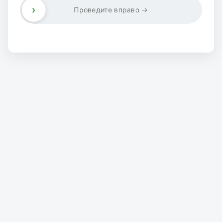
›
Проведите вправо →