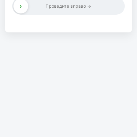
›
Проведите вправо →