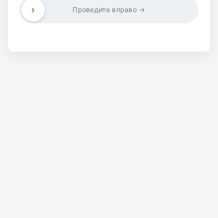
›
Проведите вправо →