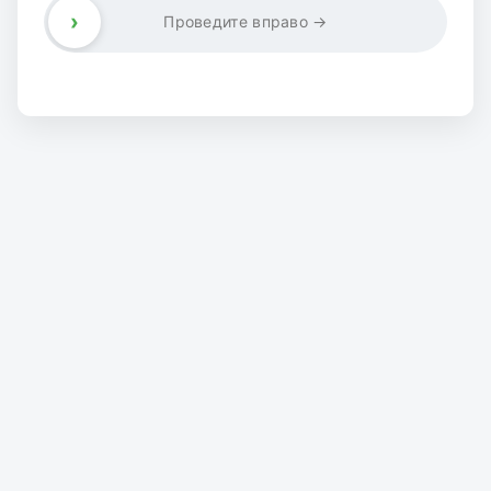
›
Проведите вправо →