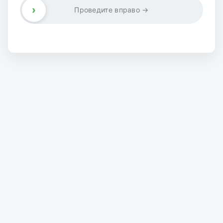
›
Проведите вправо →