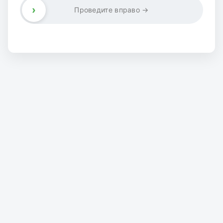
›
Проведите вправо →