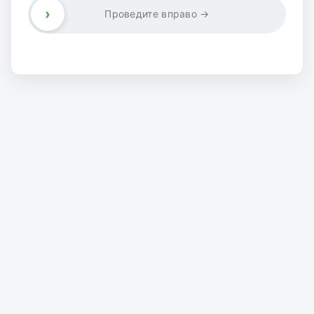
›
Проведите вправо →