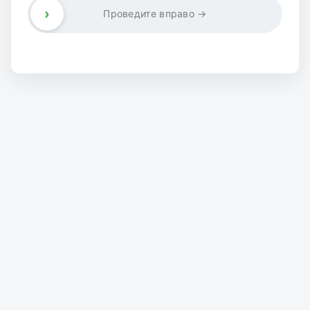
›
Проведите вправо →