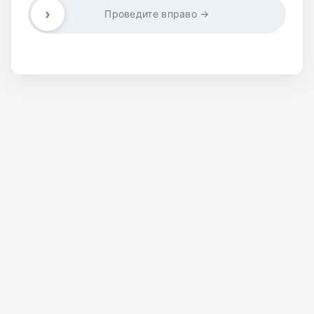
›
Проведите вправо →