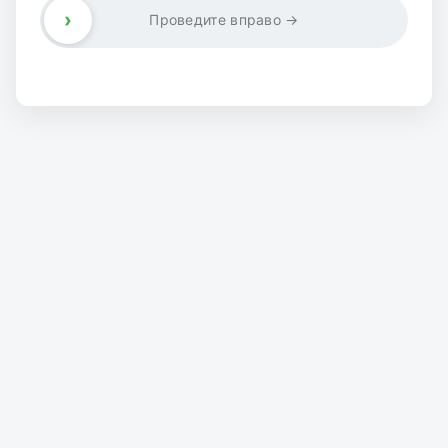
›
Проведите вправо →