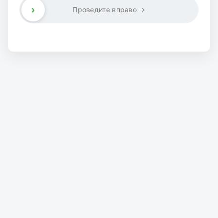
›
Проведите вправо →