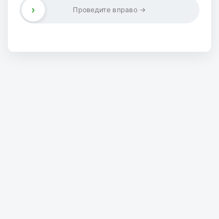
›
Проведите вправо →