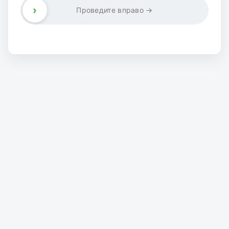
›
Проведите вправо →