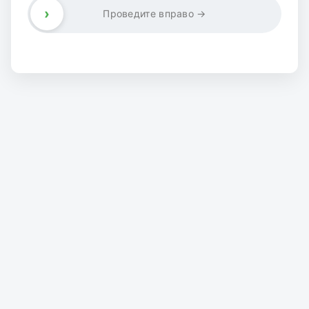
›
Проведите вправо →