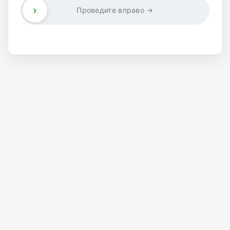
›
Проведите вправо →