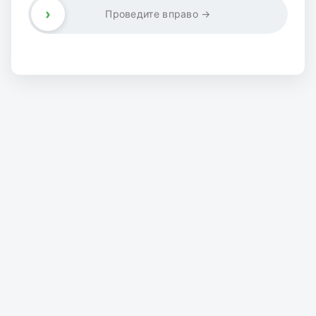
›
Проведите вправо →