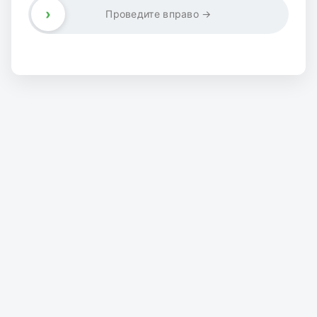
›
Проведите вправо →