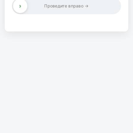
›
Проведите вправо →