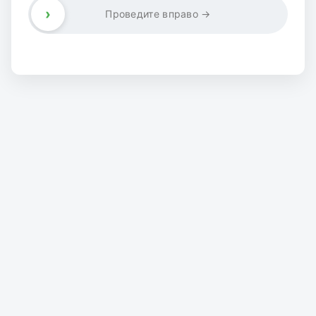
›
Проведите вправо →