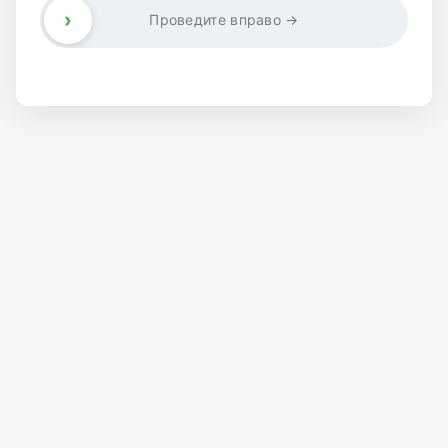
›
Проведите вправо →