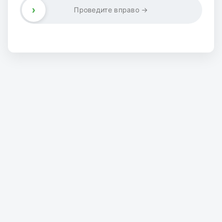
›
Проведите вправо →