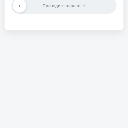
›
Проведите вправо →