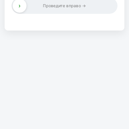
›
Проведите вправо →