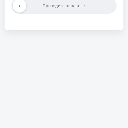
›
Проведите вправо →