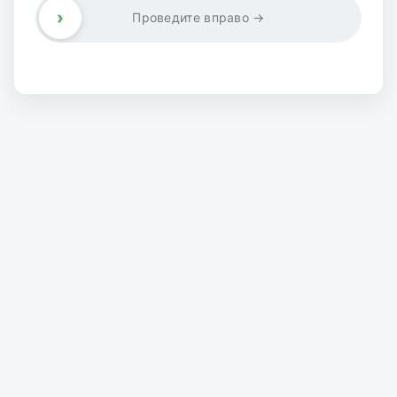
›
Проведите вправо →