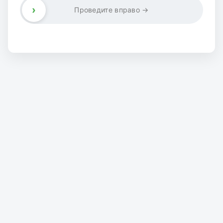
›
Проведите вправо →