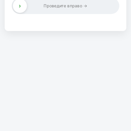
›
Проведите вправо →