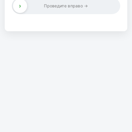
›
Проведите вправо →