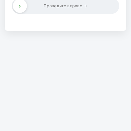
›
Проведите вправо →