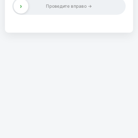
›
Проведите вправо →