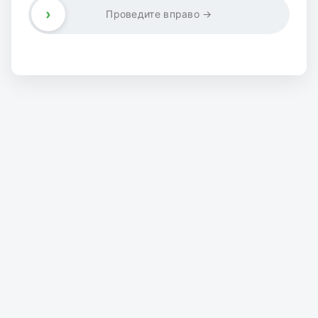
›
Проведите вправо →