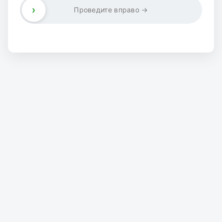
›
Проведите вправо →