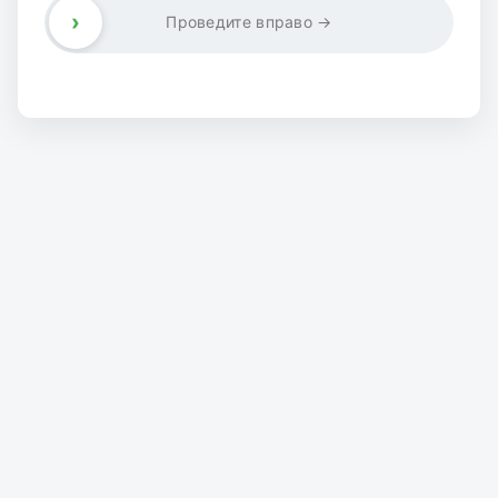
›
Проведите вправо →