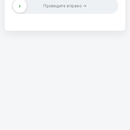
›
Проведите вправо →