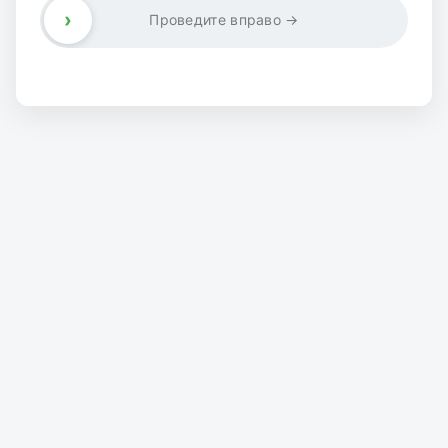
›
Проведите вправо →