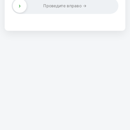
›
Проведите вправо →