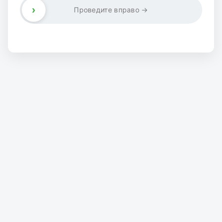
›
Проведите вправо →