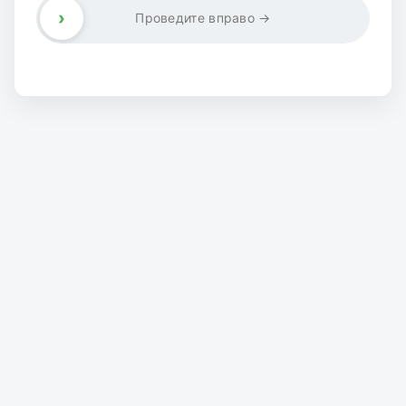
›
Проведите вправо →