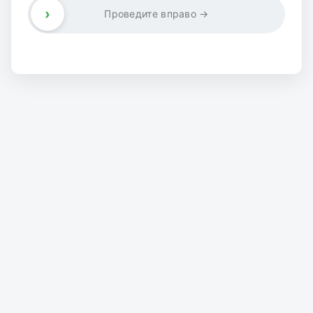
›
Проведите вправо →