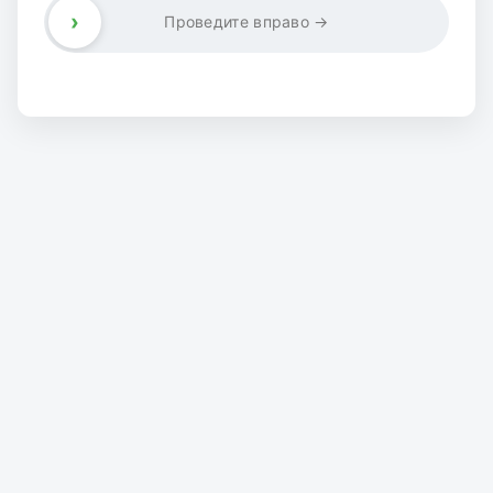
›
Проведите вправо →