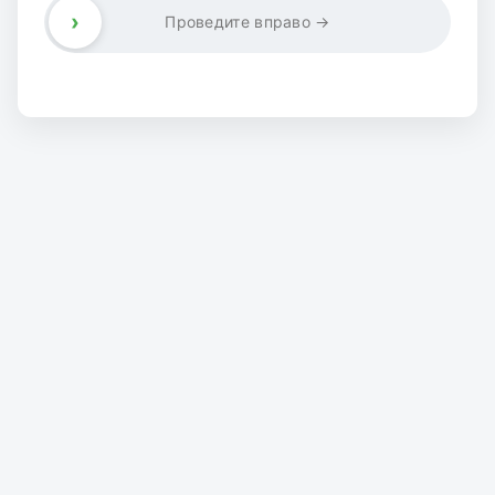
›
Проведите вправо →