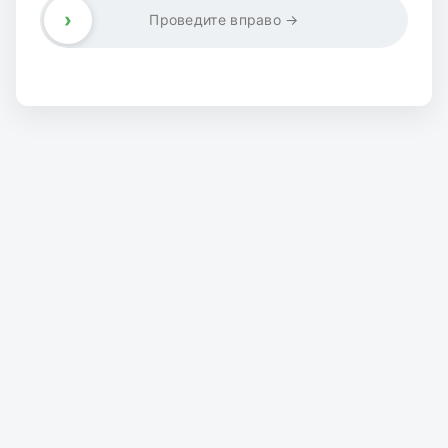
›
Проведите вправо →