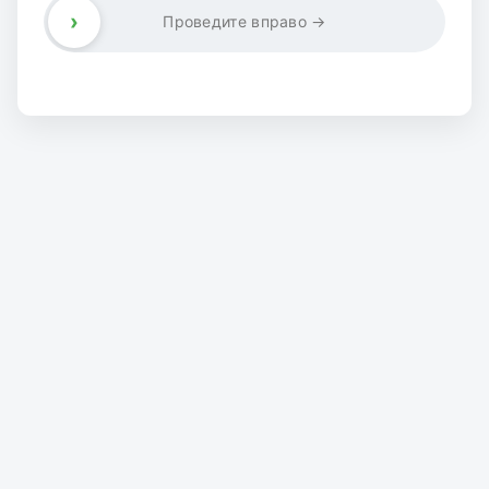
›
Проведите вправо →